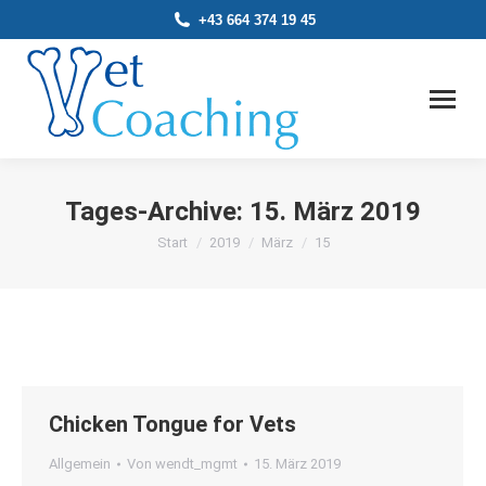
+43 664 374 19 45
Tages-Archive:
15. März 2019
Sie befinden sich hier:
Start
2019
März
15
Chicken Tongue for Vets
Allgemein
Von
wendt_mgmt
15. März 2019