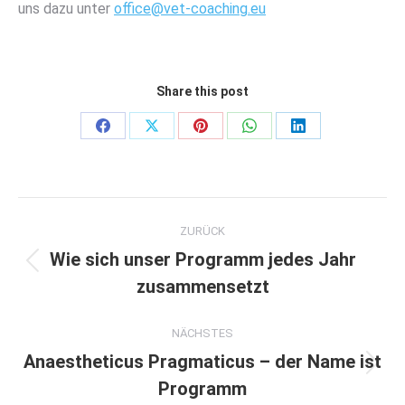
uns dazu unter
office@vet-coaching.eu
Share this post
Anteil
Anteil
Anteil
Anteil
Anteil
an
an
an
an
an
Facebook
X
Pinterest
WhatsApp
LinkedIn
Kommentarnavigation
ZURÜCK
Wie sich unser Programm jedes Jahr
Vorheriger
zusammensetzt
Beitrag:
NÄCHSTES
Anaestheticus Pragmaticus – der Name ist
Nächster
Programm
Beitrag: