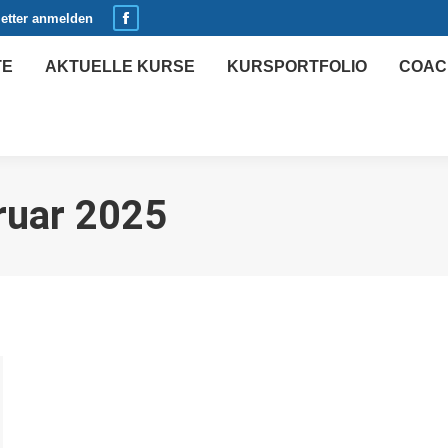
etter anmelden
Facebook
Seite
TE
AKTUELLE KURSE
KURSPORTFOLIO
COAC
öffnet
in
neuem
Fenster
ruar 2025