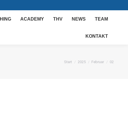
HING
ACADEMY
THV
NEWS
TEAM
KONTAKT
Sie befinden sich hier:
Start
2025
Februar
02