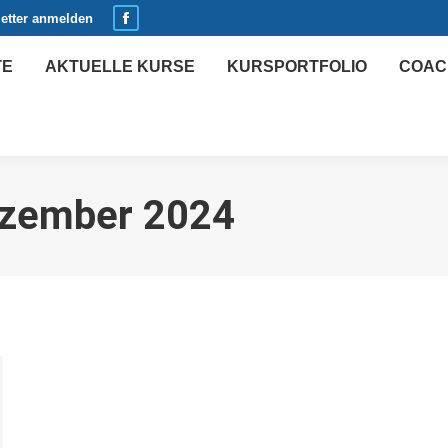
etter anmelden
Facebook
Seite
TE
AKTUELLE KURSE
KURSPORTFOLIO
COAC
öffnet
in
neuem
Fenster
ezember 2024