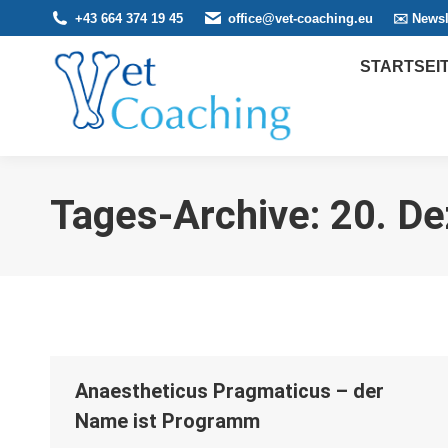
+43 664 374 19 45
office@vet-coaching.eu
✉️ Newsl
STARTSEI
Tages-Archive:
20. D
Anaestheticus Pragmaticus – der
Name ist Programm