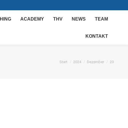
HING
ACADEMY
THV
NEWS
TEAM
KONTAKT
Sie befinden sich hier:
Start
2024
Dezember
20